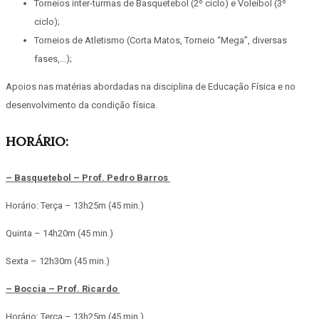
Torneios inter-turmas de Basquetebol (2º ciclo) e Voleibol (3º
ciclo);
Torneios de Atletismo (Corta Matos, Torneio “Mega”, diversas
fases,…);
Apoios nas matérias abordadas na disciplina de Educação Física e no
desenvolvimento da condição física.
HORÁRIO:
– Basquetebol – Prof. Pedro Barros
Horário: Terça –
13h25m (45 min.)
Quinta –
14h20m (45 min.)
Sexta – 1
2h30m (45 min.)
– Boccia – Prof. Ricardo
Horário: Terça –
13h25m (45 min.)