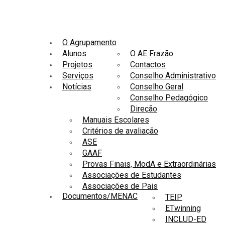
O Agrupamento
Alunos
O AE Frazão
Projetos
Contactos
Serviços
Conselho Administrativo
Notícias
Conselho Geral
Conselho Pedagógico
Direção
Manuais Escolares
Critérios de avaliação
ASE
GAAF
Provas Finais, ModA e Extraordinárias
Associações de Estudantes
Associações de Pais
Documentos/MENAC
TEIP
ETwinning
INCLUD-ED