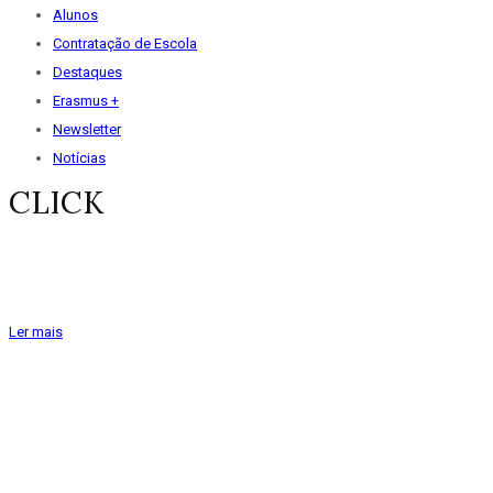
Alunos
Contratação de Escola
Destaques
Erasmus +
Newsletter
Notícias
CLICK
Mais um número do nosso jornal
Clique para ler as últimas do Agrupamento.
Ler mais