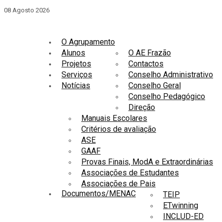
08 Agosto 2026
O Agrupamento
Alunos
O AE Frazão
Projetos
Contactos
Serviços
Conselho Administrativo
Notícias
Conselho Geral
Conselho Pedagógico
Direção
Manuais Escolares
Critérios de avaliação
ASE
GAAF
Provas Finais, ModA e Extraordinárias
Associações de Estudantes
Associações de Pais
Documentos/MENAC
TEIP
ETwinning
INCLUD-ED