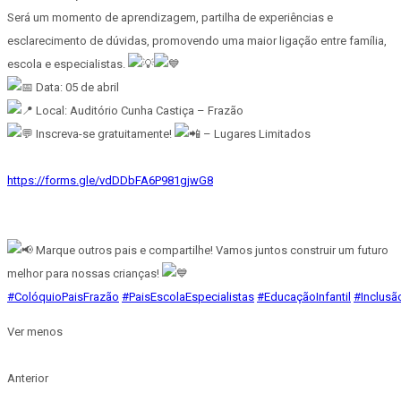
Será um momento de aprendizagem, partilha de experiências e
esclarecimento de dúvidas, promovendo uma maior ligação entre família,
escola e especialistas.
Data: 05 de abril
Local: Auditório Cunha Castiça – Frazão
Inscreva-se gratuitamente!
– Lugares Limitados
https://forms.gle/vdDDbFA6P981gjwG8
Marque outros pais e compartilhe! Vamos juntos construir um futuro
melhor para nossas crianças!
#ColóquioPaisFrazão
#PaisEscolaEspecialistas
#EducaçãoInfantil
#Inclusã
Ver menos
Anterior