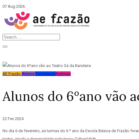
07 Aug 2026
AE Frazão
Alunos
Destaques
Notícias
Alunos do 6ºano vão a
22 Fev 2024
No dia 6 de fevereiro, as turmas do 6.º ano da Escola Básica de Frazão foram
teatro, criada e desenvolvida pela trupe
Cultural Kids
.