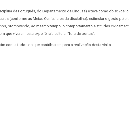
isciplina de Português, do Departamento de Línguas) e teve como objetivos: c
 aulas (conforme as Metas Curriculares da disciplina); estimular o gosto pelo 
 alunos, promovendo, ao mesmo tempo, o comportamento e atitudes civicament
 que viveram esta experiência cultural “fora de portas”.
 com a todos os que contribuíram para a realização desta visita.