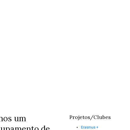
Bandeira Verde
Eco-Escolas
Dez 6, 2022
mos um
Projetos/Clubes
rupamento de
Erasmus +