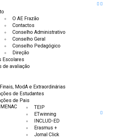
to
O AE Frazão
Contactos
Conselho Administrativo
Conselho Geral
Conselho Pedagógico
Direção
 Escolares
s de avaliação
Finais, ModA e Extraordinárias
ações de Estudantes
ações de Pais
/MENAC
TEIP
ETwinning
INCLUD-ED
Erasmus +
Jornal Click