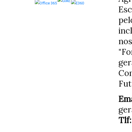
Esc
pel
inc
nos
"F
ger
Con
Fut
Ema
ger
Tlf: