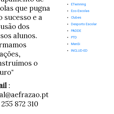
ETwinning
olas que pugna
Eco-Escolas
o sucesso e a
Clubes
lusão dos
Desporto Escolar
PADDE
sos alunos.
PTD
ormamos
MenSi
INCLUD-ED
ações,
struímos o
uro"
il
:
al@aefrazao.pt
255 872 310