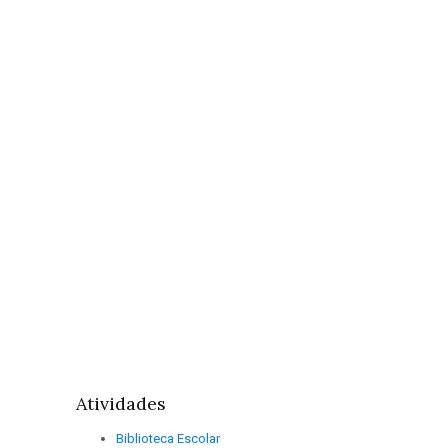
Feirinha do
brinquedo.
Dez 8, 2022
Atividades
Biblioteca Escolar