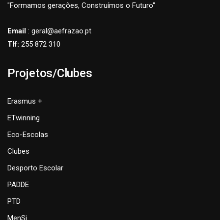
"Formamos gerações, Construímos o Futuro"
Email
: geral@aefrazao.pt
Tlf:
255 872 310
Projetos/Clubes
Erasmus +
ETwinning
Eco-Escolas
Clubes
Desporto Escolar
PADDE
PTD
MenSi