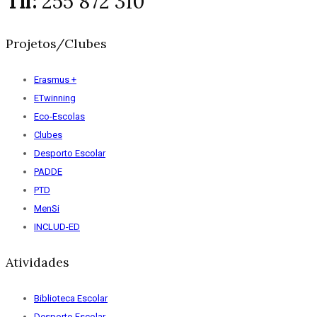
Tlf:
255 872 310
Projetos/Clubes
Erasmus +
ETwinning
Eco-Escolas
Clubes
Desporto Escolar
PADDE
PTD
MenSi
INCLUD-ED
Atividades
Biblioteca Escolar
Desporto Escolar