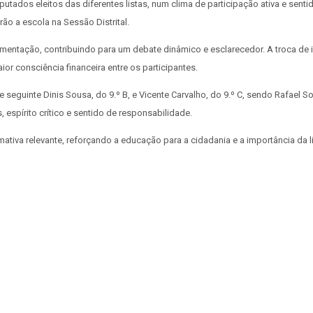
dos eleitos das diferentes listas, num clima de participação ativa e sentido
o a escola na Sessão Distrital.
entação, contribuindo para um debate dinâmico e esclarecedor. A troca de 
 consciência financeira entre os participantes.
 seguinte Dinis Sousa, do 9.º B, e Vicente Carvalho, do 9.º C, sendo Rafael So
 espírito crítico e sentido de responsabilidade.
tiva relevante, reforçando a educação para a cidadania e a importância da li