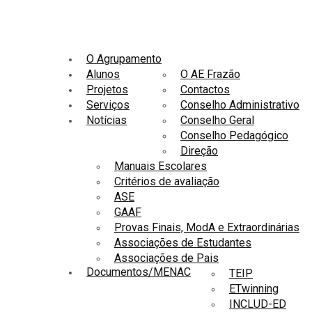
O Agrupamento
Alunos
O AE Frazão
Projetos
Contactos
Serviços
Conselho Administrativo
Notícias
Conselho Geral
Conselho Pedagógico
Direção
Manuais Escolares
Critérios de avaliação
ASE
GAAF
Provas Finais, ModA e Extraordinárias
Associações de Estudantes
Associações de Pais
Documentos/MENAC
TEIP
ETwinning
INCLUD-ED