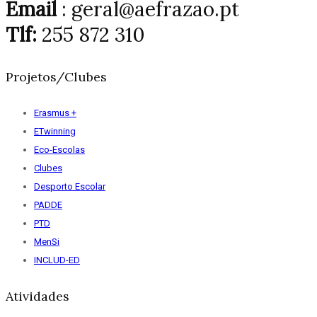
Email
: geral@aefrazao.pt
Tlf:
255 872 310
Projetos/Clubes
Erasmus +
ETwinning
Eco-Escolas
Clubes
Desporto Escolar
PADDE
PTD
MenSi
INCLUD-ED
Atividades