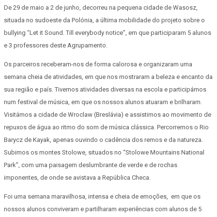
De 29 de maio a 2 de junho, decorreu na pequena cidade de Wasosz,
situada no sudoeste da Polónia, a última mobilidade do projeto sobre o
bullying “Let it Sound. Till everybody notice”, em que participaram 5 alunos
e 3 professores deste Agrupamento.
Os parceiros receberam-nos de forma calorosa e organizaram uma
semana cheia de atividades, em que nos mostraram a beleza e encanto da
sua região e país. Tivemos atividades diversas na escola e participámos
num festival de música, em que os nossos alunos atuaram e brilharam.
Visitámos a cidade de Wroclaw (Breslávia) e assistimos ao movimento de
repuxos de água ao ritmo do som de música clássica. Percorremos o Rio
Barycz de Kayak, apenas ouvindo o cadência dos remos e da natureza.
Subimos os montes Stolowe, situados no “Stolowe Mountains National
Park”, com uma paisagem deslumbrante de verde e de rochas
imponentes, de onde se avistava a República Checa.
Foi uma semana maravilhosa, intensa e cheia de emoções, em que os
nossos alunos conviveram e partilharam experiências com alunos de 5