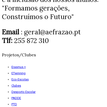
"Formamos gerações,
Construímos o Futuro"
Email
: geral@aefrazao.pt
Tlf:
255 872 310
Projetos/Clubes
Erasmus +
ETwinning
Eco-Escolas
Clubes
Desporto Escolar
PADDE
PTD